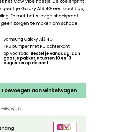
t het Cow Vibe hoesje. De koeienprint
en geeft je Galaxy A13 4G een krachtige,
ling. En met het stevige shockproof
je geen zorgen te maken om schade.
:
Samsung Galaxy A13 4G
TPU bumper met PC achterkant
op voorraad.
Bestel je vandaag, dan
gaat je pakketje tussen 10 en 13
augustus op de post.
Toevoegen aan winkelwagen
verlanglijst
zending