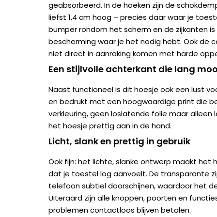
geabsorbeerd. In de hoeken zijn de schokdem
liefst 1,4 cm hoog – precies daar waar je toest
bumper rondom het scherm en de zijkanten is 
bescherming waar je het nodig hebt. Ook de c
niet direct in aanraking komen met harde oppe
Een stijlvolle achterkant die lang mooi
Naast functioneel is dit hoesje ook een lust v
en bedrukt met een hoogwaardige print die be
verkleuring, geen loslatende folie maar alleen l
het hoesje prettig aan in de hand.
Licht, slank en prettig in gebruik
Ook fijn: het lichte, slanke ontwerp maakt he
dat je toestel log aanvoelt. De transparante zij
telefoon subtiel doorschijnen, waardoor het des
Uiteraard zijn alle knoppen, poorten en functies
problemen contactloos blijven betalen.