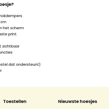
oesje?
chokdempers
2 cm
n het scherm
ste print
ft zichtbaar
uncties
estel dat ondersteunt)
r
Toestellen
Nieuwste hoesjes