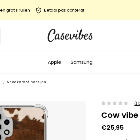
en gratis ruilen
Betaal pas achteraf!
Apple
Samsung
s
Shockproof hoesjes
/
0 
Cow vibe
€25,95