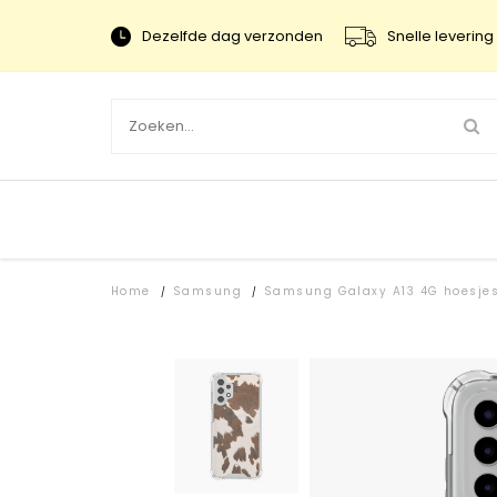
Dezelfde dag verzonden
Snelle levering 
Home
Samsung
Samsung Galaxy A13 4G hoesje
/
/