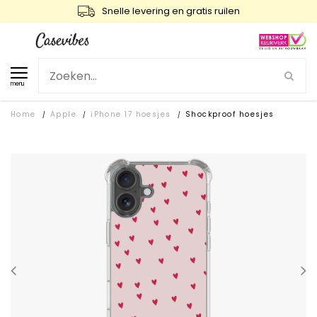
Snelle levering en gratis ruilen
menu
Home
Apple
iPhone 17 hoesjes
Shockproof hoesjes
/
/
/