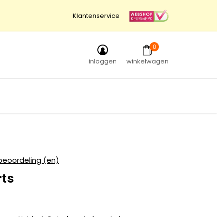
Klantenservice
0
inloggen
winkelwagen
beoordeling (en)
rts