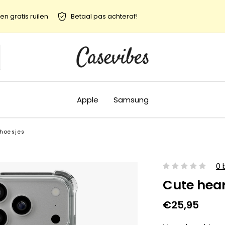
en gratis ruilen
Betaal pas achteraf!
Apple
Samsung
 hoesjes
0 
Cute hea
€25,95