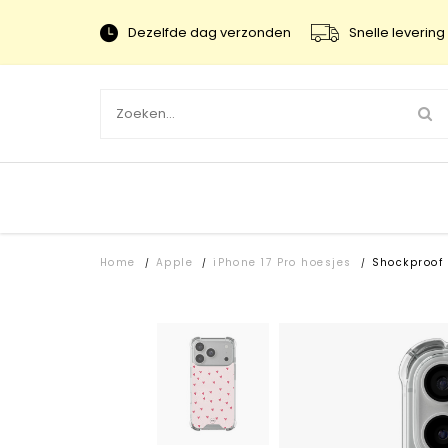
Dezelfde dag verzonden
Snelle levering 
Home
Apple
iPhone 17 Pro hoesjes
Shockproof
/
/
/