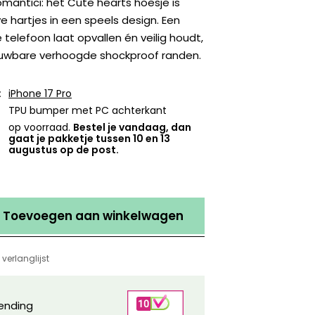
mantici: het Cute hearts hoesje is
e hartjes in een speels design. Een
je telefoon laat opvallen én veilig houdt,
ouwbare verhoogde shockproof randen.
:
iPhone 17 Pro
TPU bumper met PC achterkant
op voorraad.
Bestel je vandaag, dan
gaat je pakketje tussen 10 en 13
augustus op de post.
Toevoegen aan winkelwagen
verlanglijst
zending