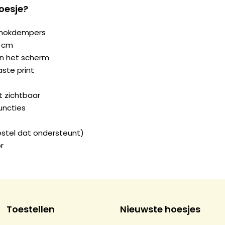
oesje?
chokdempers
2 cm
n het scherm
ste print
ft zichtbaar
uncties
estel dat ondersteunt)
r
Toestellen
Nieuwste hoesjes