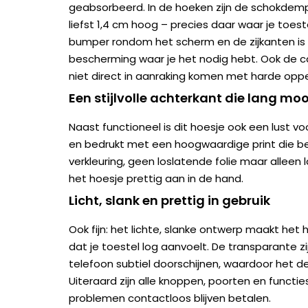
geabsorbeerd. In de hoeken zijn de schokdem
liefst 1,4 cm hoog – precies daar waar je toest
bumper rondom het scherm en de zijkanten is 
bescherming waar je het nodig hebt. Ook de c
niet direct in aanraking komen met harde oppe
Een stijlvolle achterkant die lang mooi
Naast functioneel is dit hoesje ook een lust v
en bedrukt met een hoogwaardige print die be
verkleuring, geen loslatende folie maar alleen l
het hoesje prettig aan in de hand.
Licht, slank en prettig in gebruik
Ook fijn: het lichte, slanke ontwerp maakt he
dat je toestel log aanvoelt. De transparante zij
telefoon subtiel doorschijnen, waardoor het des
Uiteraard zijn alle knoppen, poorten en functies
problemen contactloos blijven betalen.