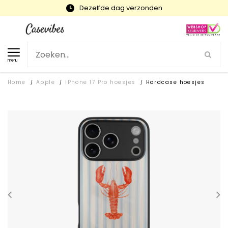
Snelle levering en gratis ruilen
menu
Home
Apple
iPhone 17 Pro hoesjes
Hardcase hoesjes
/
/
/