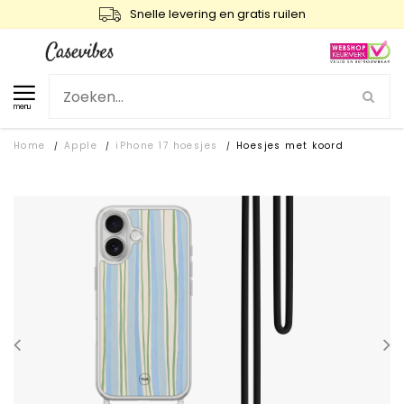
Snelle levering en gratis ruilen
menu
Home
Apple
iPhone 17 hoesjes
Hoesjes met koord
/
/
/