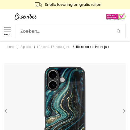
Snelle levering en gratis ruilen
menu
Home
Apple
iPhone 17 hoesjes
Hardcase hoesjes
/
/
/