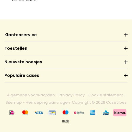
Klantenservice
Toestellen
Nieuwste hoesjes
Populaire cases
Algemene voorwaarden
-
Privacy Policy
-
Cookie statement
-
Sitemap
-
Herroeping aanvragen
Copyright © 2026 Casevibes