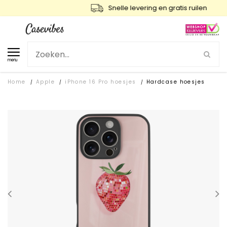
Snelle levering en gratis ruilen
menu
Home
Apple
iPhone 16 Pro hoesjes
Hardcase hoesjes
/
/
/