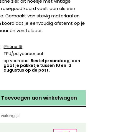
che ziel: dit hoesje met vintage
 roségoud koord voelt aan als een
. Gemaakt van stevig materiaal en
n koord dat je eenvoudig afstemt op je
baar én verstelbaar.
:
iPhone 16
TPU/polycarbonaat
op voorraad.
Bestel je vandaag, dan
gaat je pakketje tussen 10 en 13
augustus op de post.
Toevoegen aan winkelwagen
verlanglijst