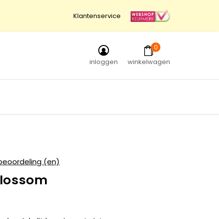
Klantenservice
0
inloggen
winkelwagen
beoordeling (en)
blossom