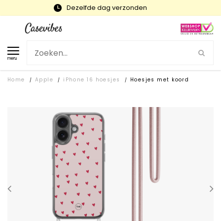
Snelle levering en gratis ruilen
menu
Home
Apple
iPhone 16 hoesjes
Hoesjes met koord
/
/
/