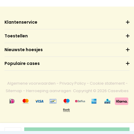
Klantenservice
Toestellen
Nieuwste hoesjes
Populaire cases
Algemene voorwaarden
-
Privacy Policy
-
Cookie statement
-
Sitemap
-
Herroeping aanvragen
Copyright © 2026 Casevibes