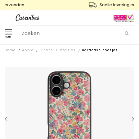
Snelle levering en gratis ruilen
menu
Home
Apple
iPhone 16 hoesjes
Hardcase hoesjes
/
/
/