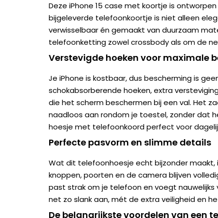
Deze iPhone 15 case met koortje is ontworpen
bijgeleverde telefoonkoortje is niet alleen ele
verwisselbaar én gemaakt van duurzaam mater
telefoonketting zowel crossbody als om de ne
Verstevigde hoeken voor maximale 
Je iPhone is kostbaar, dus bescherming is gee
schokabsorberende hoeken, extra verstevigi
die het scherm beschermen bij een val. Het za
naadloos aan rondom je toestel, zonder dat h
hoesje met telefoonkoord perfect voor dagelij
Perfecte pasvorm en slimme details
Wat dit telefoonhoesje echt bijzonder maakt, 
knoppen, poorten en de camera blijven volledig
past strak om je telefoon en voegt nauwelijks
net zo slank aan, mét de extra veiligheid en 
De belangrijkste voordelen van een 