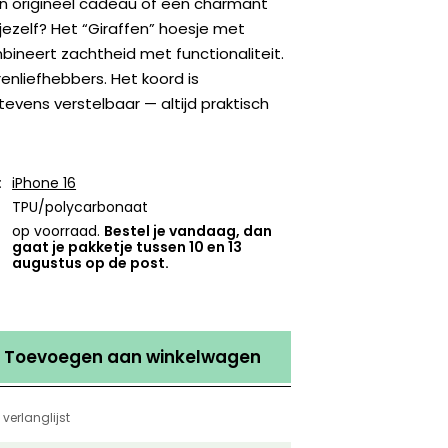
n origineel cadeau of een charmant
jezelf? Het “Giraffen” hoesje met
ineert zachtheid met functionaliteit.
renliefhebbers. Het koord is
vens verstelbaar — altijd praktisch
:
iPhone 16
TPU/polycarbonaat
op voorraad.
Bestel je vandaag, dan
gaat je pakketje tussen 10 en 13
augustus op de post.
Toevoegen aan winkelwagen
verlanglijst