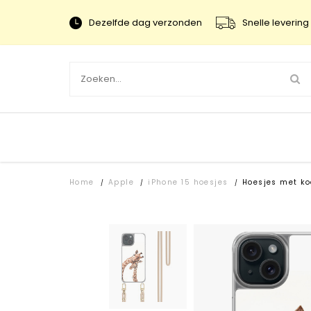
Dezelfde dag verzonden
Snelle levering 
Home
Apple
iPhone 15 hoesjes
Hoesjes met ko
/
/
/