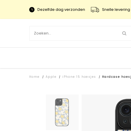
Dezelfde dag verzonden
Snelle levering 
Home
Apple
iPhone 15 hoesjes
Hardcase hoes
/
/
/