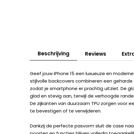
Beschrijving
Reviews
Extr
Geef jouw iPhone 15 een luxueuze en moderne 
stijlvolle backcovers combineren een geharde 
zodat je smartphone er prachtig uitziet. De gl
glad en stevig aan, terwijl de verhoogde rand
De zijkanten van duurzaam TPU zorgen voor een
te bevestigen of te verwijderen.
Dankzij de perfecte pasvorm sluit de case naa
poorten en functies blijven volledig toegankel