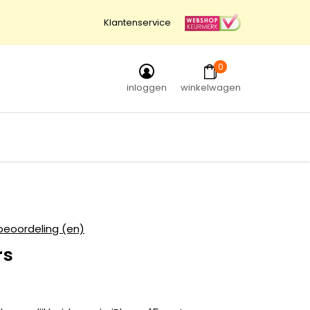
Klantenservice
0
inloggen
winkelwagen
beoordeling (en)
rs