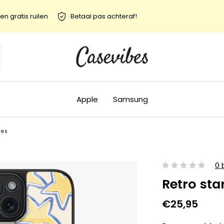
en gratis ruilen
Betaal pas achteraf!
Apple
Samsung
jes
0 
Retro sta
€25,95