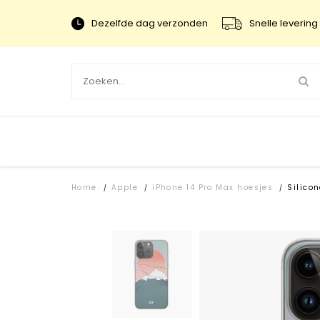
Dezelfde dag verzonden
Snelle levering 
Home
Apple
iPhone 14 Pro Max hoesjes
Silico
/
/
/