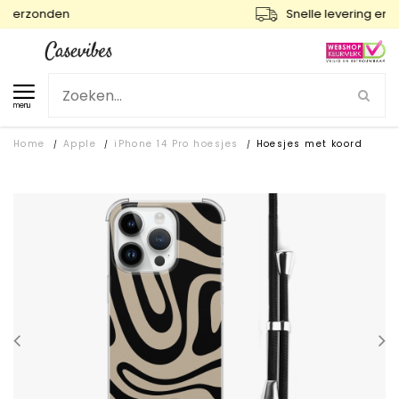
Snelle levering en gratis ruilen
menu
Home
Apple
iPhone 14 Pro hoesjes
Hoesjes met koord
/
/
/