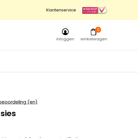
Klantenservice
0
inloggen
winkelwagen
beoordeling (en)
sies