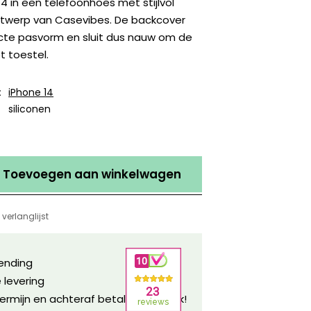
14 in een telefoonhoes met stijlvol
twerp van Casevibes. De backcover
cte pasvorm en sluit dus nauw om de
t toestel.
:
iPhone 14
siliconen
Toevoegen aan winkelwagen
verlanglijst
zending
 levering
ermijn en achteraf betalen mogelijk!