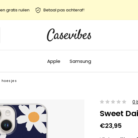
en gratis ruilen
Betaal pas achteraf!
Apple
Samsung
U hoesjes
0 
Sweet Dai
€23,95