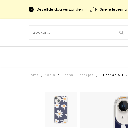
Dezelfde dag verzonden
Snelle levering 
Home
Apple
iPhone 14 hoesjes
Siliconen & TP
/
/
/