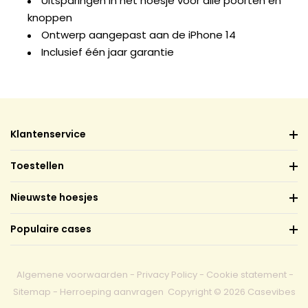
Uitsparingen in het hoesje voor alle poorten en
knoppen
Ontwerp aangepast aan de iPhone 14
Inclusief één jaar garantie
Klantenservice
Toestellen
Nieuwste hoesjes
Populaire cases
Algemene voorwaarden
-
Privacy Policy
-
Cookie statement
-
Sitemap
-
Herroeping aanvragen
Copyright © 2026 Casevibes