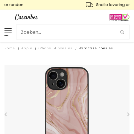
Snelle levering en gratis ruilen
menu
Home
Apple
iPhone 14 hoesjes
Hardcase hoesjes
/
/
/