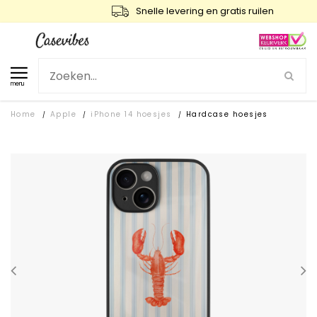
Snelle levering en gratis ruilen
menu
Home
Apple
iPhone 14 hoesjes
Hardcase hoesjes
/
/
/