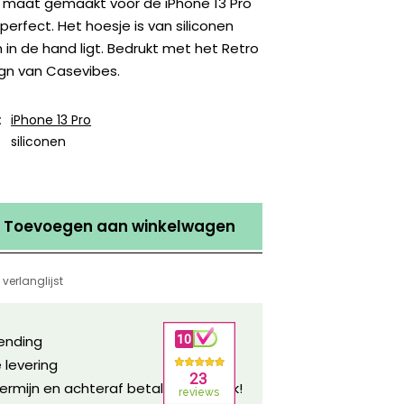
p maat gemaakt voor de iPhone 13 Pro
perfect. Het hoesje is van siliconen
n in de hand ligt. Bedrukt met het Retro
ign van Casevibes.
:
iPhone 13 Pro
siliconen
Toevoegen aan winkelwagen
verlanglijst
zending
 levering
ermijn en achteraf betalen mogelijk!