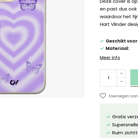
Deze cover is o
en past dus ook 
waardoor het fij
Hart Vlinder des
Geschikt voor
Materiaal:
Meer info
toevoegen aan 
Gratis ver
Supersnelle
Ruim zichtt