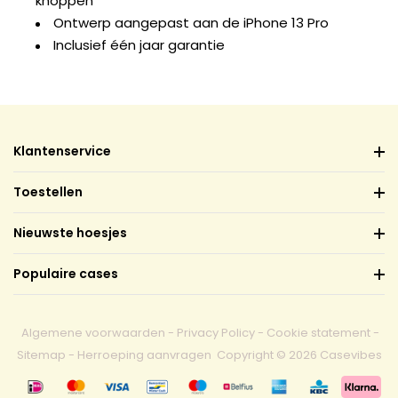
knoppen
Ontwerp aangepast aan de iPhone 13 Pro
Inclusief één jaar garantie
Klantenservice
Toestellen
Nieuwste hoesjes
Populaire cases
Algemene voorwaarden
-
Privacy Policy
-
Cookie statement
-
Sitemap
-
Herroeping aanvragen
Copyright © 2026 Casevibes