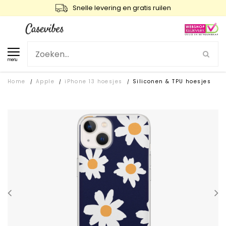
Snelle levering en gratis ruilen
menu
Home
Apple
iPhone 13 hoesjes
Siliconen & TPU hoesjes
/
/
/