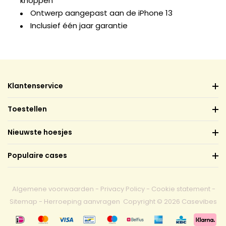
knoppen
Ontwerp aangepast aan de iPhone 13
Inclusief één jaar garantie
Klantenservice
Toestellen
Nieuwste hoesjes
Populaire cases
Algemene voorwaarden
-
Privacy Policy
-
Cookie statement
-
Sitemap
-
Herroeping aanvragen
Copyright © 2026 Casevibes