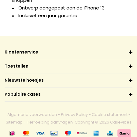
knoppen
Ontwerp aangepast aan de iPhone 13
Inclusief één jaar garantie
Klantenservice
Toestellen
Nieuwste hoesjes
Populaire cases
Algemene voorwaarden
-
Privacy Policy
-
Cookie statement
-
Sitemap
-
Herroeping aanvragen
Copyright © 2026 Casevibes