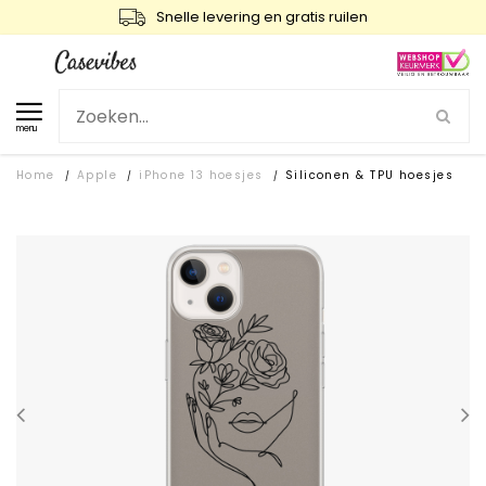
Snelle levering en gratis ruilen
menu
Home
Apple
iPhone 13 hoesjes
Siliconen & TPU hoesjes
/
/
/