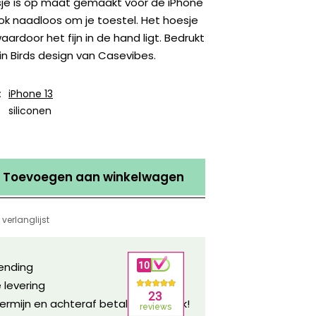
sje is op maat gemaakt voor de iPhone
ok naadloos om je toestel. Het hoesje
waardoor het fijn in de hand ligt. Bedrukt
n Birds design van Casevibes.
:
iPhone 13
siliconen
Toevoegen aan winkelwagen
verlanglijst
zending
 levering
ermijn en achteraf betalen mogelijk!