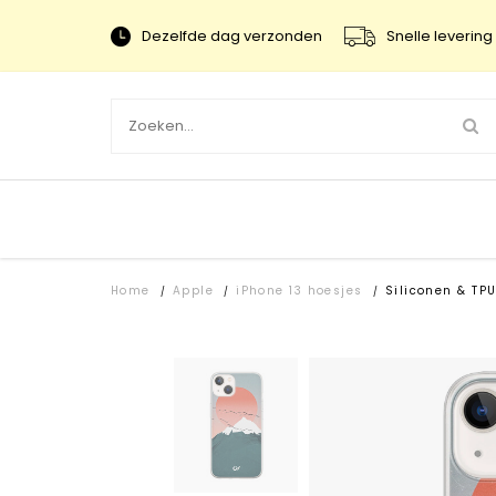
Dezelfde dag verzonden
Snelle levering 
Home
Apple
iPhone 13 hoesjes
Siliconen & TP
/
/
/