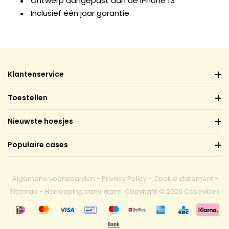
Ontwerp aangepast aan de iPhone 13
Inclusief één jaar garantie
Klantenservice
Toestellen
Nieuwste hoesjes
Populaire cases
Algemene voorwaarden
-
Privacy Policy
-
Cookie statement
-
Sitemap
-
Herroeping aanvragen
Copyright © 2026 Casevibes