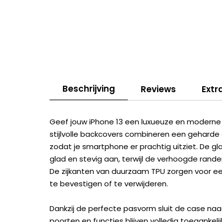
Beschrijving
Reviews
Extr
Geef jouw iPhone 13 een luxueuze en moderne 
stijlvolle backcovers combineren een geharde 
zodat je smartphone er prachtig uitziet. De gl
glad en stevig aan, terwijl de verhoogde rand
De zijkanten van duurzaam TPU zorgen voor een
te bevestigen of te verwijderen.
Dankzij de perfecte pasvorm sluit de case naa
poorten en functies blijven volledig toegankel