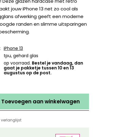
! Deze glazen hardcase met retro
akt jouw iPhone 13 net zo cool als
gglans afwerking geeft een moderne
erhoogde randen en slimme uitsparingen
bescherming.
:
iPhone 13
tpu, gehard glas
op voorraad.
Bestel je vandaag, dan
gaat je pakketje tussen 10 en 13
augustus op de post.
Toevoegen aan winkelwagen
verlanglijst