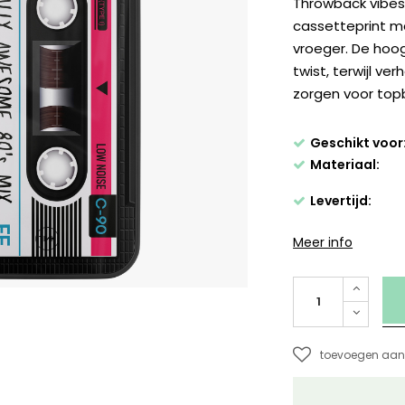
Throwback vibes
cassetteprint ma
vroeger. De hoo
twist, terwijl v
zorgen voor top
Geschikt voor
Materiaal:
Levertijd:
Meer info
toevoegen aan 