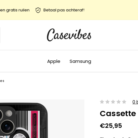
en gratis ruilen
Betaal pas achteraf!
Apple
Samsung
jes
0 
Cassette
€25,95