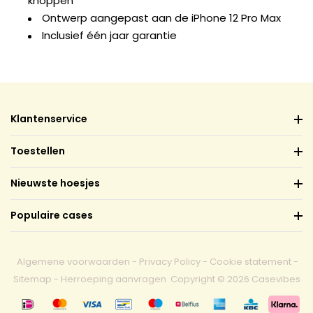
knoppen
Ontwerp aangepast aan de iPhone 12 Pro Max
Inclusief één jaar garantie
Klantenservice
Toestellen
Nieuwste hoesjes
Populaire cases
Algemene voorwaarden
-
Privacy Policy
-
Cookie statement
-
Sitemap
-
Herroeping aanvragen
Copyright © 2026 Casevibes