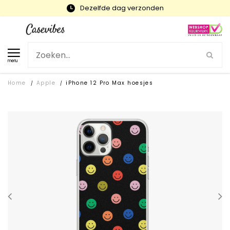
Snelle levering en gratis ruilen
menu
Home
Apple
iPhone 12 Pro Max hoesjes
/
/