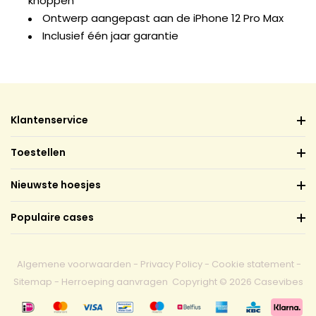
knoppen
Ontwerp aangepast aan de iPhone 12 Pro Max
Inclusief één jaar garantie
Klantenservice
Toestellen
Nieuwste hoesjes
Populaire cases
Algemene voorwaarden
-
Privacy Policy
-
Cookie statement
-
Sitemap
-
Herroeping aanvragen
Copyright © 2026 Casevibes