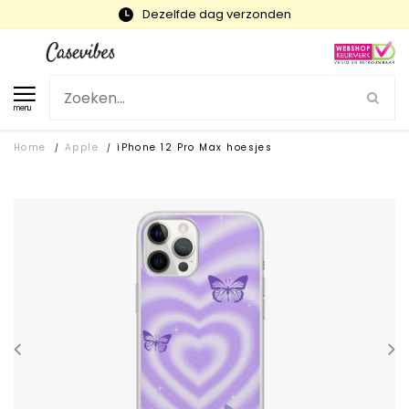
Snelle levering en gratis ruilen
menu
Home
Apple
iPhone 12 Pro Max hoesjes
/
/