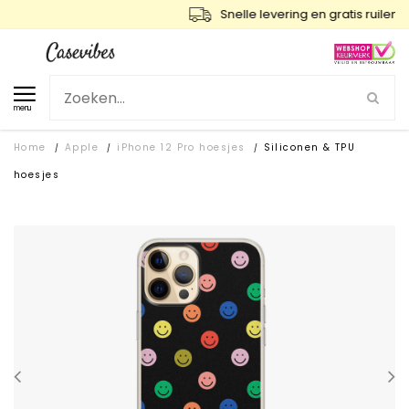
Snelle levering en gratis ruilen
menu
Home
Apple
iPhone 12 Pro hoesjes
Siliconen & TPU
/
/
/
hoesjes
SOLD