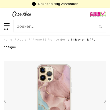
Snelle levering en gratis ruilen
menu
Home
Apple
iPhone 12 Pro hoesjes
Siliconen & TPU
/
/
/
hoesjes