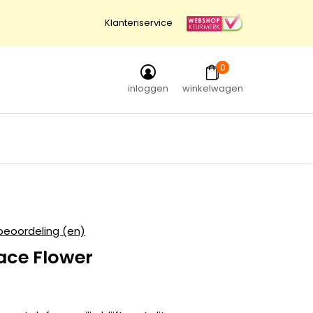
Klantenservice
0
inloggen
winkelwagen
beoordeling (en)
ace Flower