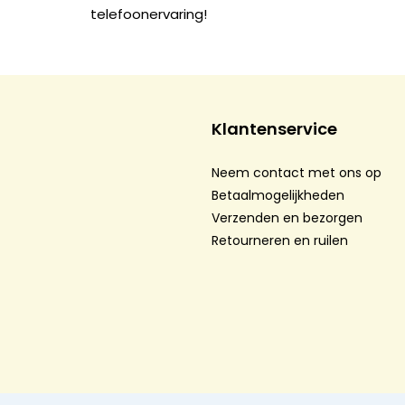
telefoonervaring!
Klantenservice
Neem contact met ons op
Betaalmogelijkheden
Verzenden en bezorgen
Retourneren en ruilen
Algemene voorwaarden
-
Privacy Policy
-
Cookie st