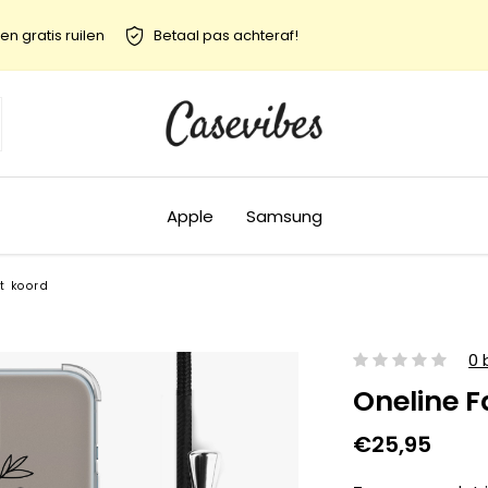
en gratis ruilen
Betaal pas achteraf!
Apple
Samsung
t koord
0 
Oneline F
€25,95