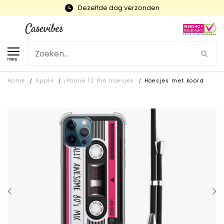
Snelle levering en gratis ruilen
menu
Home
Apple
iPhone 12 Pro hoesjes
Hoesjes met koord
/
/
/