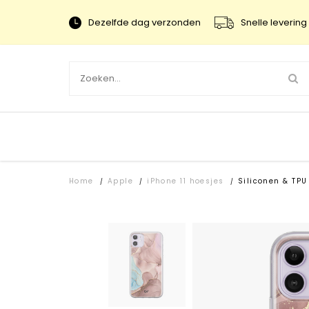
Dezelfde dag verzonden
Snelle levering 
Home
Apple
iPhone 11 hoesjes
Siliconen & TPU
/
/
/