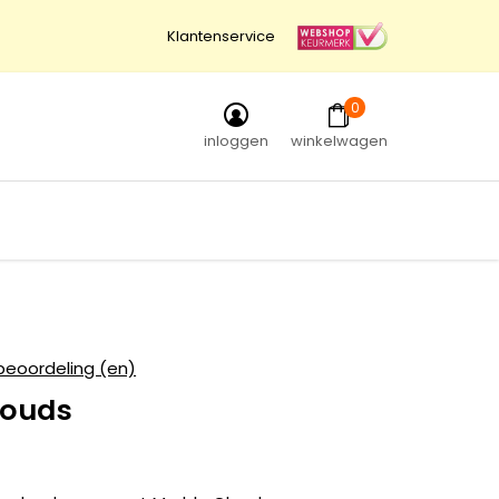
Klantenservice
0
inloggen
winkelwagen
beoordeling (en)
louds