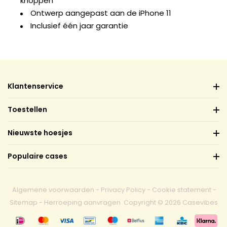
knoppen
Ontwerp aangepast aan de iPhone 11
Inclusief één jaar garantie
Klantenservice
Toestellen
Nieuwste hoesjes
Populaire cases
Algemene voorwaarden
-
Privacy Policy
-
Cookie statement
-
Sitemap
-
Herroeping aanvragen
Copyright © 2026 Casevibes