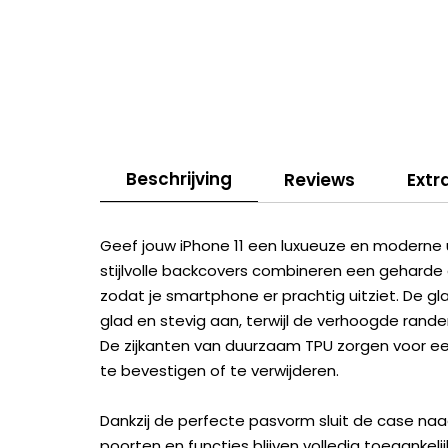
Beschrijving
Reviews
Extr
Geef jouw iPhone 11 een luxueuze en moderne 
stijlvolle backcovers combineren een geharde 
zodat je smartphone er prachtig uitziet. De gl
glad en stevig aan, terwijl de verhoogde rand
De zijkanten van duurzaam TPU zorgen voor een
te bevestigen of te verwijderen.
Dankzij de perfecte pasvorm sluit de case naad
poorten en functies blijven volledig toegankel