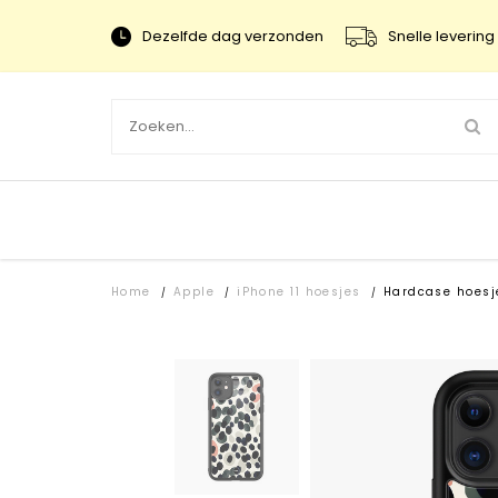
Dezelfde dag verzonden
Snelle levering 
Home
Apple
iPhone 11 hoesjes
Hardcase hoesj
/
/
/