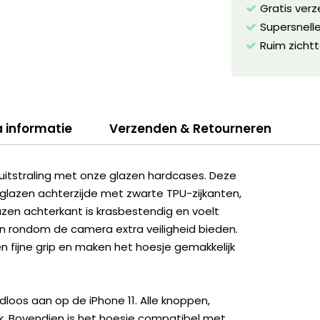
Gratis ver
Supersnelle
Ruim zichtt
a informatie
Verzenden & Retourneren
uitstraling met onze glazen hardcases. Deze
glazen achterzijde met zwarte TPU-zijkanten,
azen achterkant is krasbestendig en voelt
en rondom de camera extra veiligheid bieden.
 fijne grip en maken het hoesje gemakkelijk
loos aan op de iPhone 11. Alle knoppen,
ijk. Bovendien is het hoesje compatibel met