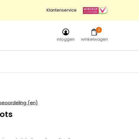
Klantenservice
0
inloggen
winkelwagen
beoordeling (en)
ots