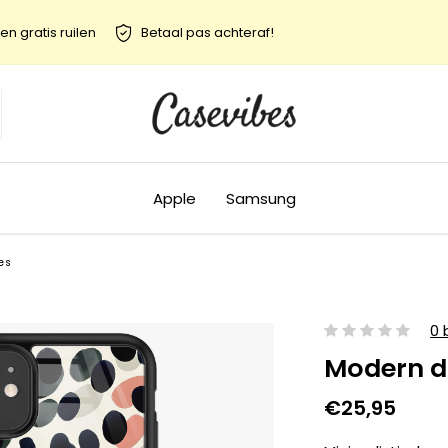
en gratis ruilen
Betaal pas achteraf!
Apple
Samsung
es
0 
Modern d
€25,95