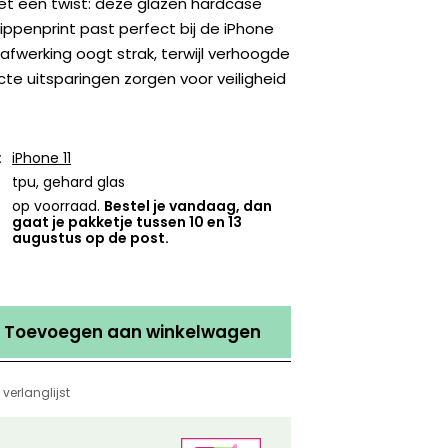
et een twist: deze glazen hardcase
ppenprint past perfect bij de iPhone
 afwerking oogt strak, terwijl verhoogde
te uitsparingen zorgen voor veiligheid
:
iPhone 11
tpu, gehard glas
op voorraad.
Bestel je vandaag, dan
gaat je pakketje tussen 10 en 13
augustus op de post.
Toevoegen aan winkelwagen
verlanglijst