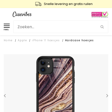
Snelle levering en gratis ruilen
menu
Home
Apple
iPhone 11 hoesjes
Hardcase hoesjes
/
/
/