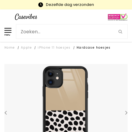
Snelle levering en gratis ruilen
menu
Home
Apple
iPhone 11 hoesjes
Hardcase hoesjes
/
/
/