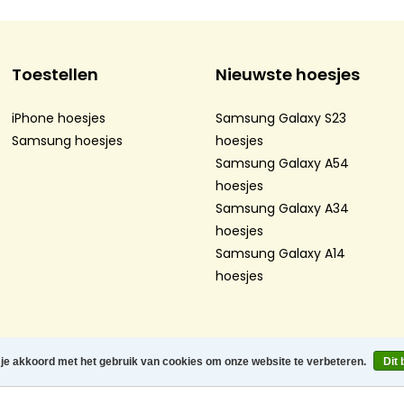
Toestellen
Nieuwste hoesjes
iPhone hoesjes
Samsung Galaxy S23
Samsung hoesjes
hoesjes
Samsung Galaxy A54
hoesjes
Samsung Galaxy A34
hoesjes
Samsung Galaxy A14
hoesjes
atement
-
Sitemap
-
 je akkoord met het gebruik van cookies om onze website te verbeteren.
Dit 