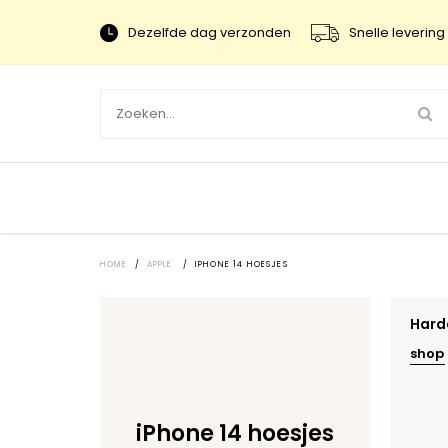
Dezelfde dag verzonden
Snelle levering 
HOME
/
APPLE
/
IPHONE 14 HOESJES
Hard
shop
iPhone 14 hoesjes