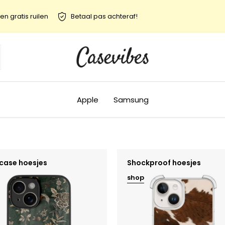
en gratis ruilen
Betaal pas achteraf!
Apple
Samsung
case hoesjes
Shockproof hoesjes
shop