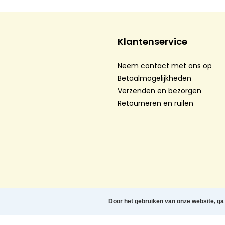
Klantenservice
Neem contact met ons op
Betaalmogelijkheden
Verzenden en bezorgen
Retourneren en ruilen
Algemene voorwaarden
-
Privacy Policy
-
Cookie st
Door het gebruiken van onze website, ga
Herroeping aanvragen
Copyright © 2026 Casevibes